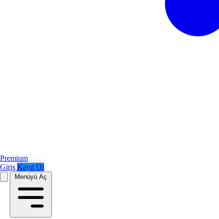
Premium
Giriş
Kayıt Ol
Menüyü Aç