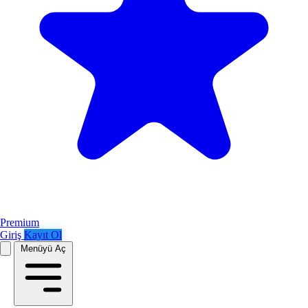
Premium
Giriş
Kayıt Ol
Menüyü Aç