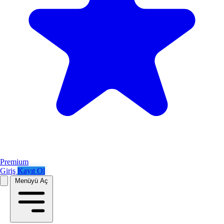
Premium
Giriş
Kayıt Ol
Menüyü Aç