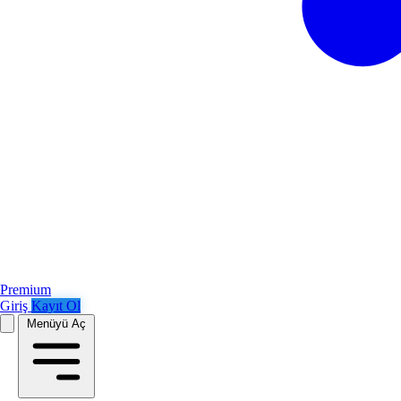
Premium
Giriş
Kayıt Ol
Menüyü Aç