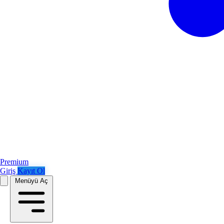
Premium
Giriş
Kayıt Ol
Menüyü Aç