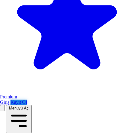
Premium
Giriş
Kayıt Ol
Menüyü Aç