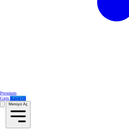
Premium
Giriş
Kayıt Ol
Menüyü Aç