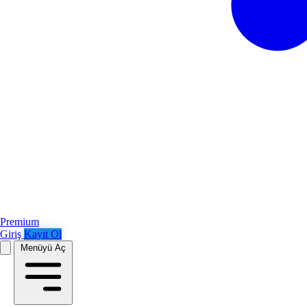
Premium
Giriş
Kayıt Ol
Menüyü Aç