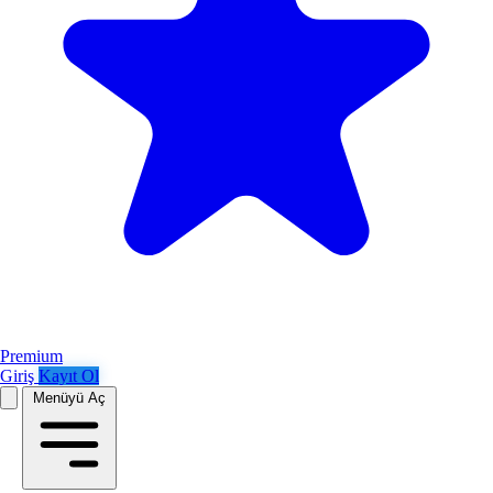
Premium
Giriş
Kayıt Ol
Menüyü Aç