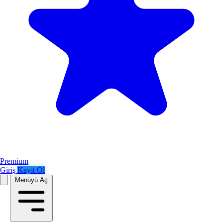
Premium
Giriş
Kayıt Ol
Menüyü Aç