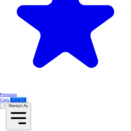
Premium
Giriş
Kayıt Ol
Menüyü Aç