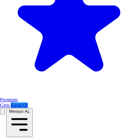
Premium
Giriş
Kayıt Ol
Menüyü Aç