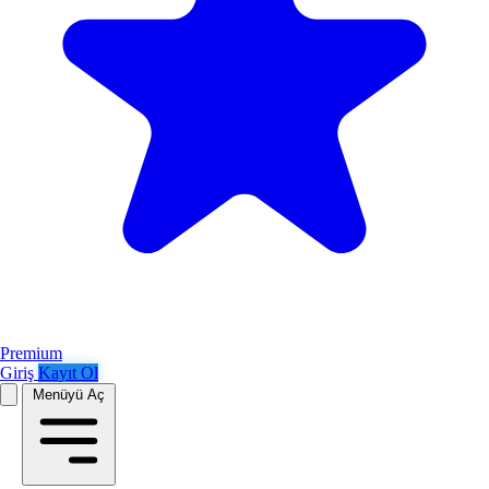
Premium
Giriş
Kayıt Ol
Menüyü Aç