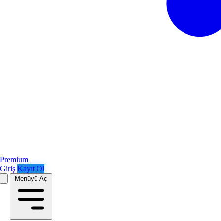
Premium
Giriş
Kayıt Ol
Menüyü Aç