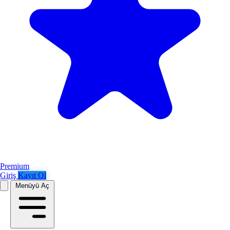
Premium
Giriş
Kayıt Ol
Menüyü Aç