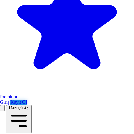
Premium
Giriş
Kayıt Ol
Menüyü Aç