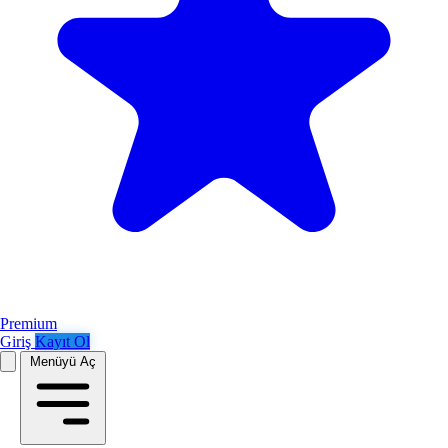
Premium
Giriş
Kayıt Ol
Menüyü Aç