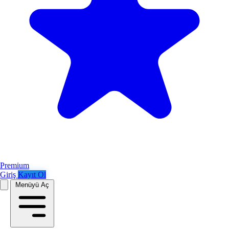
Premium
Giriş
Kayıt Ol
Menüyü Aç