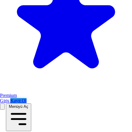
Premium
Giriş
Kayıt Ol
Menüyü Aç