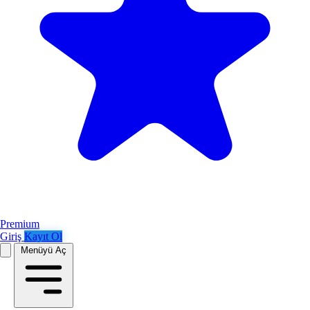
Premium
Giriş
Kayıt Ol
Menüyü Aç