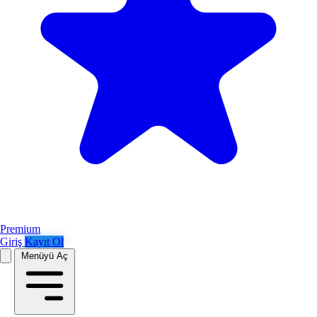
Premium
Giriş
Kayıt Ol
Menüyü Aç