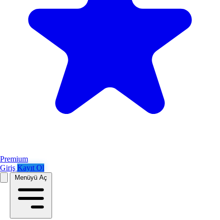
Premium
Giriş
Kayıt Ol
Menüyü Aç