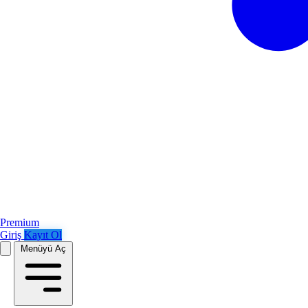
Premium
Giriş
Kayıt Ol
Menüyü Aç