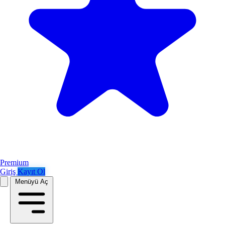
Premium
Giriş
Kayıt Ol
Menüyü Aç