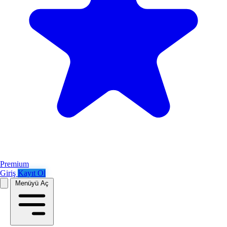
Premium
Giriş
Kayıt Ol
Menüyü Aç