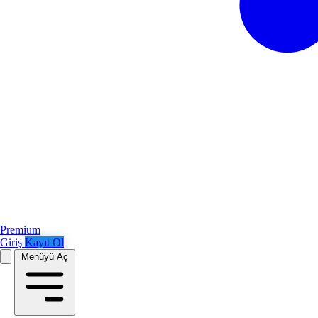
Premium
Giriş
Kayıt Ol
Menüyü Aç