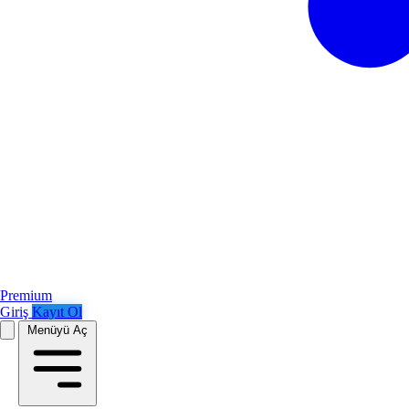
Premium
Giriş
Kayıt Ol
Menüyü Aç