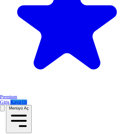
Premium
Giriş
Kayıt Ol
Menüyü Aç