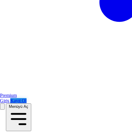
Premium
Giriş
Kayıt Ol
Menüyü Aç