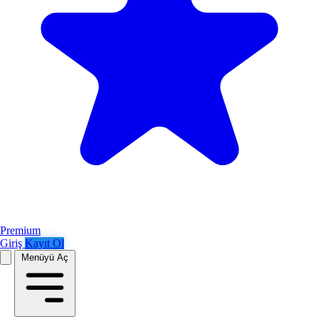
Premium
Giriş
Kayıt Ol
Menüyü Aç